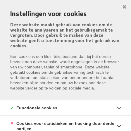
Menu overslaan en naar de inhoud gaan
×
Instellingen voor cookies
Deze website maakt gebruik van cookies om de
website te analyseren en het gebruiksgemak te
vergroten. Door gebruik te maken van deze
website geeft u toestemming voor het gebruik van
cookies.
Een cookie is een klein tekstbestand dat, bij het eerste
APPARTEMENTEN TE KOOP
Resultaten gevonden:
64
bezoek aan deze website, wordt opgeslagen in de browser
van uw computer, tablet of smartphone. Deze website
VIND HIER UW IDEALE WOONST
U wilt
gebruikt cookies om de gebruikservaring technisch te
Kopen
verbeteren, om statistieken van onder andere het aantal
bezoeken bij te houden en om uw bezoek aan deze
Type
website verder op te volgen op sociale media.
Appartement
Gemeente
Selecteer een gemeente
Functionele cookies
ZOEKEN
Cookies voor statistieken en tracking door derde
partijen