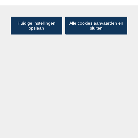
MEEST RECENTE
1 VAN DE 4
Huidige instellingen
Alle cookies aanvaarden en
opslaan
sluiten
NIEUW
Mooi appartement (A label) met
€ 298 000
prachtige zichten te Zeebrugge