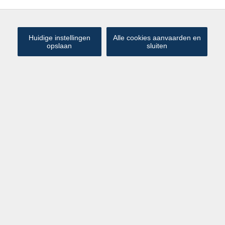
MEEST RECENTE
Huidige instellingen
Alle cookies aanvaarden en
opslaan
sluiten
Atelierruimte of opslagplaats in
€ 495 000
Middelburg - Maldegem