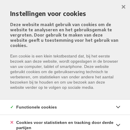
Menu overslaan en naar de inhoud gaan
×
Instellingen voor cookies
Deze website maakt gebruik van cookies om de
website te analyseren en het gebruiksgemak te
vergroten. Door gebruik te maken van deze
website geeft u toestemming voor het gebruik van
cookies.
Een cookie is een klein tekstbestand dat, bij het eerste
HANDELSPANDEN TE KOOP
Resultaten gevonden:
6
bezoek aan deze website, wordt opgeslagen in de browser
van uw computer, tablet of smartphone. Deze website
VIND HIER UW IDEALE WOONST
U wilt
gebruikt cookies om de gebruikservaring technisch te
Kopen
verbeteren, om statistieken van onder andere het aantal
bezoeken bij te houden en om uw bezoek aan deze
Type
website verder op te volgen op sociale media.
Selecteer een type
Gemeente
Selecteer een gemeente
Functionele cookies
ZOEKEN
Cookies voor statistieken en tracking door derde
partijen