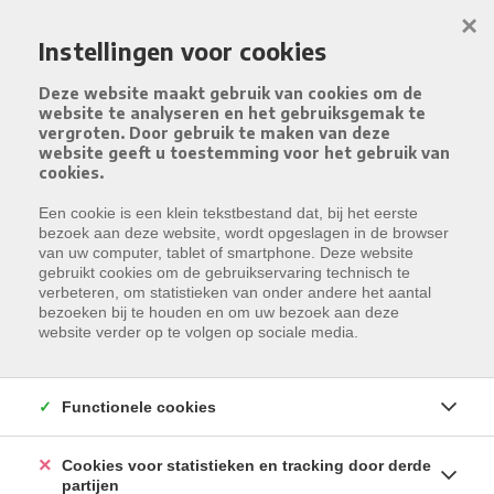
Menu overslaan en naar de inhoud gaan
×
Instellingen voor cookies
Deze website maakt gebruik van cookies om de
website te analyseren en het gebruiksgemak te
vergroten. Door gebruik te maken van deze
website geeft u toestemming voor het gebruik van
cookies.
Een cookie is een klein tekstbestand dat, bij het eerste
WONINGEN TE HUUR
Resultaten gevonden:
1
bezoek aan deze website, wordt opgeslagen in de browser
van uw computer, tablet of smartphone. Deze website
VIND HIER UW IDEALE WOONST
Type
gebruikt cookies om de gebruikservaring technisch te
Woning
verbeteren, om statistieken van onder andere het aantal
bezoeken bij te houden en om uw bezoek aan deze
Gemeente
website verder op te volgen op sociale media.
Selecteer een gemeente
ZOEKEN
Functionele cookies
Cookies voor statistieken en tracking door derde
MEEST RECENTE
partijen