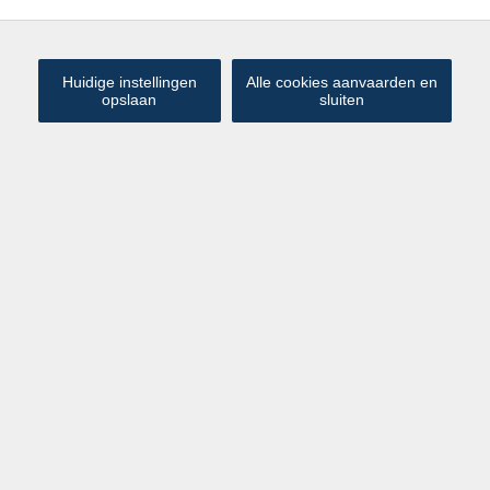
Huidige instellingen
Alle cookies aanvaarden en
opslaan
sluiten
€ 1 450
Handelshuis in het centrum van
/maand
Brugge