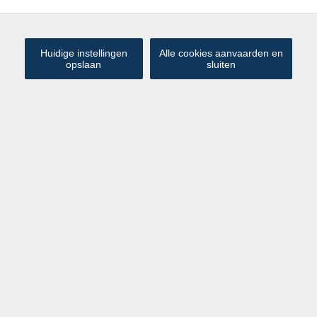
Huidige instellingen
Alle cookies aanvaarden en
opslaan
sluiten
Instapklare woning met zonnige
€ 445 000
tuin in het centrum van Heist
Heist-aan-Zee
De Vrierestraat
Deze ruime woning is ideaal gelegen in het centrum van
Heist-aan-Zee, op wandelafstand van de vernieuwde
markt, het station, alle winkels én het strand. Alles wat je
nodig hebt, ligt letterlijk om de hoek.
De woning werd stevig gebouwd en beschikt over
betonnen verdiepingen, wat zorgt voor een solide en