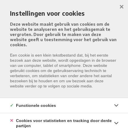
Menu overslaan en naar de inhoud gaan
×
Instellingen voor cookies
Deze website maakt gebruik van cookies om de
website te analyseren en het gebruiksgemak te
vergroten. Door gebruik te maken van deze
website geeft u toestemming voor het gebruik van
cookies.
Een cookie is een klein tekstbestand dat, bij het eerste
WONINGEN TE HUUR
Resultaten gevonden:
1
bezoek aan deze website, wordt opgeslagen in de browser
van uw computer, tablet of smartphone. Deze website
VIND HIER UW IDEALE WOONST
Type
gebruikt cookies om de gebruikservaring technisch te
Woning
verbeteren, om statistieken van onder andere het aantal
bezoeken bij te houden en om uw bezoek aan deze
Gemeente
website verder op te volgen op sociale media.
Selecteer een gemeente
ZOEKEN
Functionele cookies
Cookies voor statistieken en tracking door derde
MEEST RECENTE
partijen