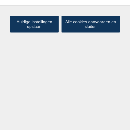
Huidige instellingen
Alle cookies aanvaarden en
opslaan
sluiten
€ 1 450
Handelshuis in het centrum van
/maand
Brugge