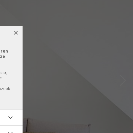
×
eren
eze
ite,
e
Next
m
bezoek