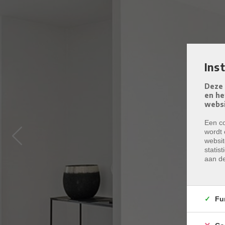
Ins
Deze 
en he
websi
Een co
wordt 
Previous
websit
statis
aan de
Fu