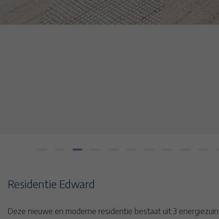
26
27
28
29
30
31
32
33
Residentie Edward
Deze nieuwe en moderne residentie bestaat uit 3 energiezuin