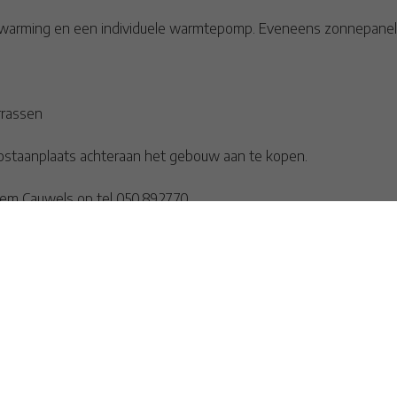
rwarming en een individuele warmtepomp. Eveneens zonnepane
rrassen
tostaanplaats achteraan het gebouw aan te kopen.
em Cauwels op tel 050.89.27.70.