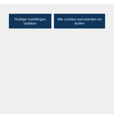
Huidige instellingen
Alle cookies aanvaarden en
opslaan
sluiten
Res. Rokerij: Lichtrijke gelijkvloerse
€ 495 000
stapelwoning met 2 slaapkamers
en tuin
Deze ruime gelijkvloerse stapelwoning in residentie Rokerij
geniet van een rustige en tegelijk centrale ligging, op korte
afstand van het dorpscentrum van Westkapelle.
De woning beschikt over een private inkom, wat zorgt voor
een hoge mate van privacy en het gevoel van een
volwaardige woning, zonder gemeenschappelijke
circulatieruimtes.