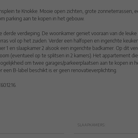
ensplein te Knokke. Mooie open zichten, grote zonneterrassen, een
om parking aan te kopen in het gebouw.
de derde verdieping. De woonkamer geniet vooraan van de leuke
ras vol op het zuiden. Verder een halfopen en ingerichte keuken 
mer 1 en slaapkamer 2 alsook een ingerichte badkamer. Op dit v
oom (eventueel op te splitsen in 2 kamers). Het appartement di
e mogelijkheid om twee garages/parkeerplaatsen aan te kopen in h
een B-label beschikt is er geen renovatieverplichting.
0.12.16.
Indeling
SLAAPKAMERS: