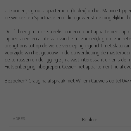
Uitzonderlijk groot appartement (triplex) op het Maurice Lipp
de winkels en Sportoase en indien gewenst de mogelijkheid 
De lift brengt u rechtstreeks binnen op het appartement op 
Lippensplein en achteraan van het uitzonderlijk groot zonneter
brengt ons tot op de vierde verdieping ingericht met slaapka
voorzijde van het gebouw. In de dakverdieping de masterbedr
de terrassen en de ligging zijn alvast interessant en er is d
Fietsenberging inbegrepen. Gezien het appartement nu al over 
Bezoeken? Graag na afspraak met Willem Cauwels op tel 0477.6
Algemeen
ADRES:
Knokke