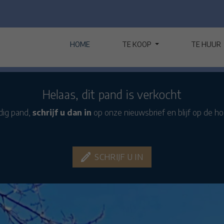
HOME
TE KOOP
TE HUUR
Helaas, dit pand is verkocht
rdig pand,
schrijf u dan in
op onze nieuwsbrief en blijf op de h
SCHRIJF U IN