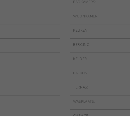
BADKAMERS:
WOONKAMER:
KEUKEN:
BERGING:
KELDER:
BALKON:
TERRAS:
WASPLAATS:
GARAGE:
PARKING: