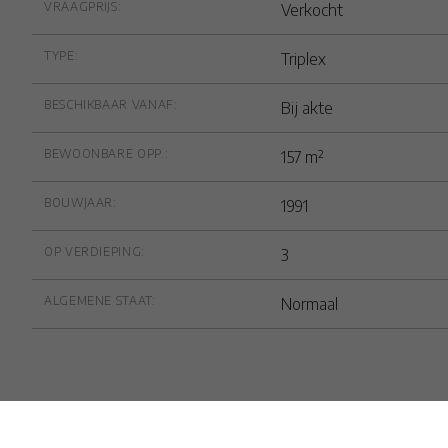
VRAAGPRIJS:
Verkocht
TYPE:
Triplex
BESCHIKBAAR VANAF:
Bij akte
BEWOONBARE OPP.:
157 m²
BOUWJAAR:
1991
OP VERDIEPING:
3
ALGEMENE STAAT:
Normaal