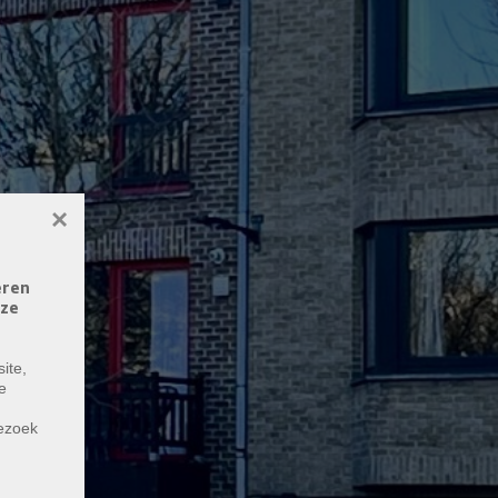
×
eren
eze
ite,
e
m
bezoek