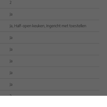
2
Ja
Ja
, Half-open keuken, Ingericht met toestellen
Ja
Ja
Ja
Ja
Ja
2