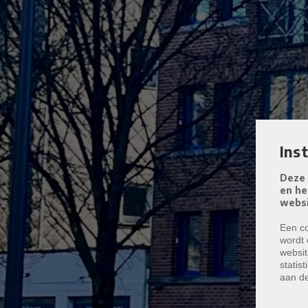
Ins
Deze 
en he
websi
Een co
wordt 
websit
statis
aan de