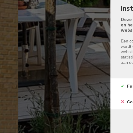
Ins
Deze 
en he
websi
Een co
wordt 
websit
statis
aan de
Fu
Co