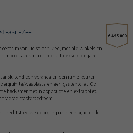
ist-aan-Zee
€ 495 000
t centrum van Heist-aan-Zee, met alle winkels en
en mooie stadstuin en rechtstreekse doorgang
 aansluitend een veranda en een ruime keuken
e bergruimte/wasplaats en een gastentoilet. Op
rne badkamer met inloopdouche en extra toilet.
een vierde masterbedroom.
Er is rechtstreekse doorgang naar een bijhorende