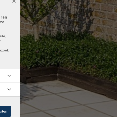
×
eren
eze
ite,
e
m
bezoek
uiten