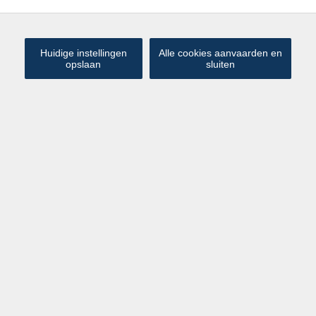
Huidige instellingen
Alle cookies aanvaarden en
opslaan
sluiten
Exclusief te Koop – Vergund
€ 945 000
Opbrengstgebouw te Knokke
Interessante investeringskans in het centrum van Oud-
Knokke. Deze vergunde residentie (bouwjaar 2000) omvat
3 vergunde appartementen, een garagebox en een
gemeenschappelijke fietsenberging. Gelegen op
wandelafstand van de markt, het station en de
Lippenslaan.
✔ EPC-label B voor alle appartementen
✔ Volledig asbestveilig
✔ Centrale ligging