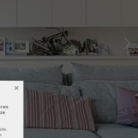
Next
×
eren
eze
ite,
e