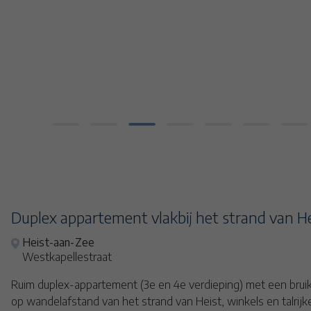
18
19
20
21
22
Duplex appartement vlakbij het strand van H
Heist-aan-Zee
Westkapellestraat
Ruim duplex-appartement (3e en 4e verdieping) met een bruik
op wandelafstand van het strand van Heist, winkels en talrijk