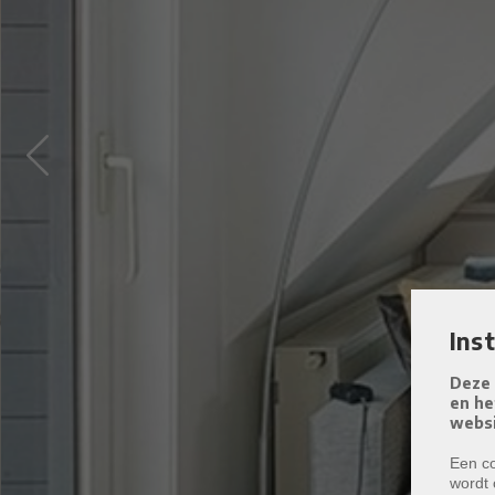
Previous
Ins
Deze 
en he
websi
Een co
wordt 