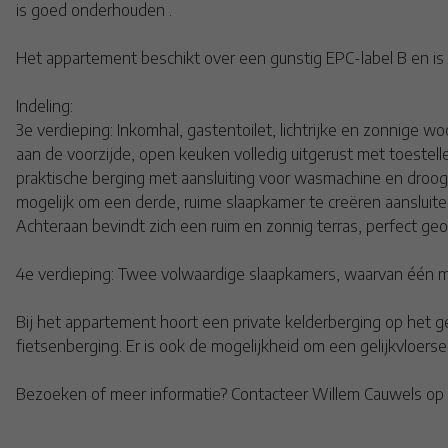
is goed onderhouden .
Het appartement beschikt over een gunstig EPC-label B en is 
Indeling:
3e verdieping: Inkomhal, gastentoilet, lichtrijke en zonnig
aan de voorzijde, open keuken volledig uitgerust met toeste
praktische berging met aansluiting voor wasmachine en droog
mogelijk om een derde, ruime slaapkamer te creëren aansluit
Achteraan bevindt zich een ruim en zonnig terras, perfect geo
4e verdieping: Twee volwaardige slaapkamers, waarvan één 
Bij het appartement hoort een private kelderberging op het g
fietsenberging. Er is ook de mogelijkheid om een gelijkvloers
Bezoeken of meer informatie? Contacteer Willem Cauwels op te