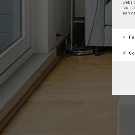
websit
statis
aan de
Fu
Co