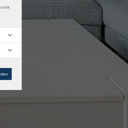
m
bezoek
uiten