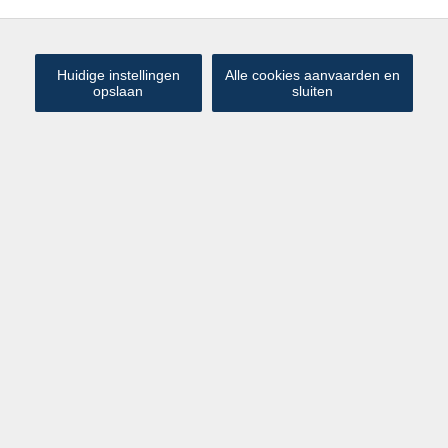
Huidige instellingen
Alle cookies aanvaarden en
opslaan
sluiten
Fantastisch hoek appartement (3
€ 698 000
slpks) met open zichten
Knokke
Graaf d'Ursellaan 46 2.1
Schitterend hoekappartement van ca. 116 m² op een
prachtige locatie te Knokke-Heist. Een fantastisch
appartement met veel licht en een prachtig uitzicht over de
omgeving. Recent bouwjaar en energiezuinig met een A-
label.
Het appartement ligt net achter de Zeedijk waardoor u