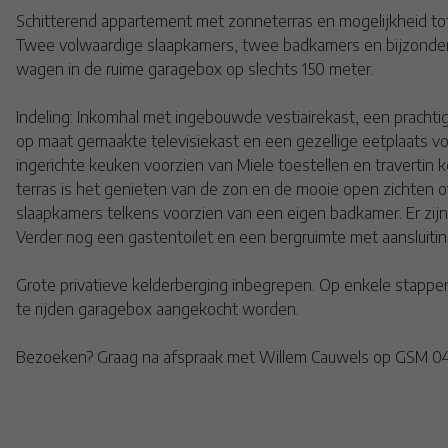
Schitterend appartement met zonneterras en mogelijkheid to
Twee volwaardige slaapkamers, twee badkamers en bijzonder m
wagen in de ruime garagebox op slechts 150 meter.
Indeling: Inkomhal met ingebouwde vestiairekast, een prach
op maat gemaakte televisiekast en een gezellige eetplaats vo
ingerichte keuken voorzien van Miele toestellen en travertin
terras is het genieten van de zon en de mooie open zichten o
slaapkamers telkens voorzien van een eigen badkamer. Er zijn
Verder nog een gastentoilet en een bergruimte met aansluiti
Grote privatieve kelderberging inbegrepen. Op enkele stappe
te rijden garagebox aangekocht worden.
Bezoeken? Graag na afspraak met Willem Cauwels op GSM 0477