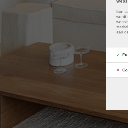
websi
Een co
wordt 
websit
statis
aan de
Fu
Co