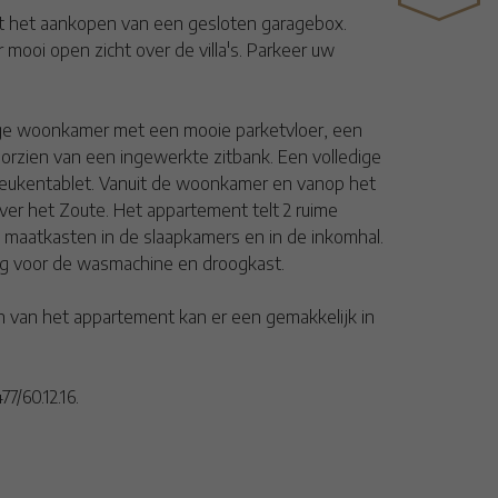
t het aankopen van een gesloten garagebox.
ooi open zicht over de villa's. Parkeer uw
tige woonkamer met een mooie parketvloer, een
orzien van een ingewerkte zitbank. Een volledige
 keukentablet. Vanuit de woonkamer en vanop het
ver het Zoute. Het appartement telt 2 ruime
 maatkasten in de slaapkamers en in de inkomhal.
ng voor de wasmachine en droogkast.
n van het appartement kan er een gemakkelijk in
/60.12.16.