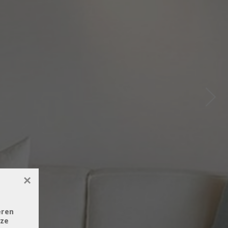
Next
×
eren
eze