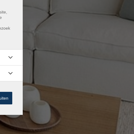
ite,
e
m
bezoek
uiten