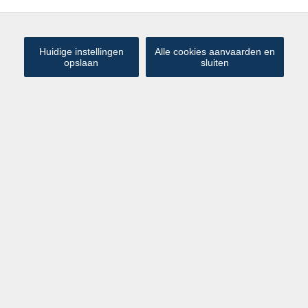
Huidige instellingen
Alle cookies aanvaarden en
opslaan
sluiten
Handelshuis in het centrum van
€ 1 450
Brugge
/maand
Brugge
Sint-Jorisstraat 54
Verzorgde woning bestaande uit een kantoor- of
handelsruimte op het gelijkvloers en een knap duplex
appartement op de verdieping. Centraal gelegen in de
binnenstad van Brugge.
Het appartement en bureelruimte hebben een aparte
inkom, ze beschikken tevens over aparte tellers.