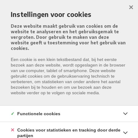
Menu overslaan en naar de inhoud gaan
×
Instellingen voor cookies
Deze website maakt gebruik van cookies om de
website te analyseren en het gebruiksgemak te
vergroten. Door gebruik te maken van deze
website geeft u toestemming voor het gebruik van
cookies.
Een cookie is een klein tekstbestand dat, bij het eerste
bezoek aan deze website, wordt opgeslagen in de browser
Helaas, dit pand is verkocht
van uw computer, tablet of smartphone. Deze website
gebruikt cookies om de gebruikservaring technisch te
verbeteren, om statistieken van onder andere het aantal
Indien u interesse heeft in een gelijkaardig pand,
bezoeken bij te houden en om uw bezoek aan deze
schrijf u dan in
op onze nieuwsbrief en blijf op de
website verder op te volgen op sociale media.
hoogte van ons
meest recente aanbod
.
Functionele cookies
SCHRIJF U IN
Cookies voor statistieken en tracking door derde
partijen